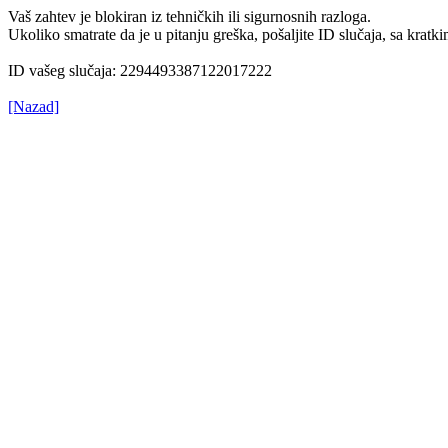
Vaš zahtev je blokiran iz tehničkih ili sigurnosnih razloga.
Ukoliko smatrate da je u pitanju greška, pošaljite ID slučaja, sa kr
ID vašeg slučaja: 2294493387122017222
[Nazad]