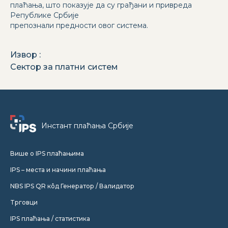
плаћања, што показује да су грађани и привреда
Републике Србије
препознали предности овог система.
Извор
:
Сектор за платни систем
Инстант плаћања Србије
Више о IPS плаћањима
IPS – места и начини плаћања
NBS IPS QR кôд Генератор / Валидатор
Tрговци
IPS плаћања / статистика