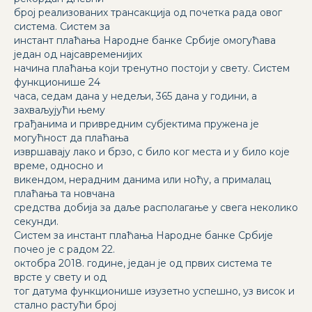
број реализованих трансакција од почетка рада овог
система. Систем за
инстант плаћања Народне банке Србије омогућава
један од најсавременијих
начина плаћања који тренутно постоји у свету. Систем
функционише 24
часа, седам дана у недељи, 365 дана у години, а
захваљујући њему
грађанима и привредним субјектима пружена је
могућност да плаћања
извршавају лако и брзо, с било ког места и у било које
време, односно и
викендом, нерадним данима или ноћу, а прималац
плаћања та новчана
средства добија за даље располагање у свега неколико
секунди.
Систем за инстант плаћања Народне банке Србије
почео је с радом 22.
октобра 2018. године, један је од првих система те
врсте у свету и од
тог датума функционише изузетно успешно, уз висок и
стално растући број