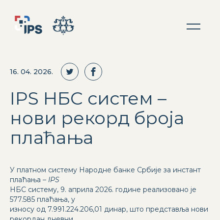
16. 04. 2026.
IPS НБС систем –
нови рекорд броја
плаћања
У платном систему Народне банке Србије за инстант
плаћања –
IPS
НБС систему, 9. априла 2026. године реализовано је
577.585 плаћања, у
износу од 7.991.224.206,01 динар, што представља нови
рекордан дневни