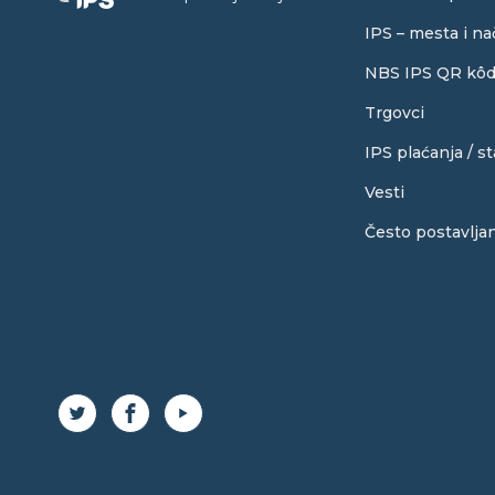
IPS – mesta i na
NBS IPS QR kôd 
Trgovci
IPS plaćanja / st
Vesti
Često postavljan