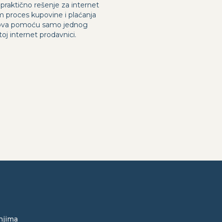
praktično rešenje za internet
m proces kupovine i plaćanja
likova pomoću samo jednog
oj internet prodavnici.
njima