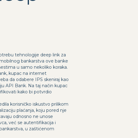
otrebu tehnologije deep link za
om mobilnog bankarstva ove banke
mestima u samo nekoliko koraka.
ank, kupac na internet
ba da odabere IPS skeniraj kao
ciju API Bank. Na taj način kupac
ifikovati kako bi potvrdio
ila korisničko iskustvo prilikom
izaciju plaćanja, koju pored nje
ucavaju odnosno ne unose
a, već se autentifikacija i
g bankarstva, u zaštićenom