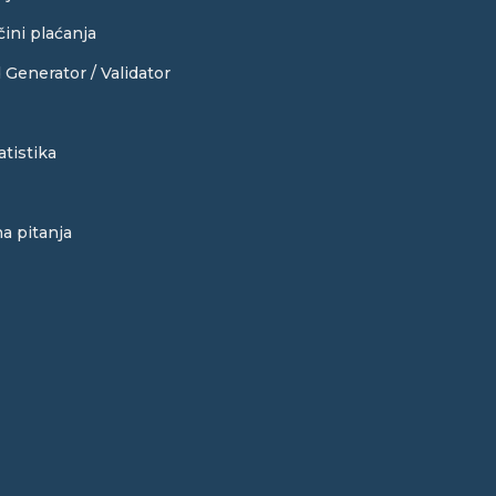
čini plaćanja
Generator / Validator
atistika
a pitanja