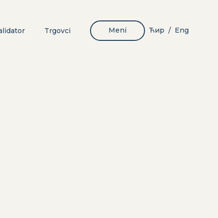
Meni
Ћир
Eng
lidator
Trgovci
/