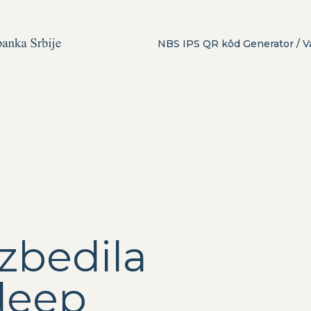
NBS IPS QR kôd Generator / Va
zbedila
deep