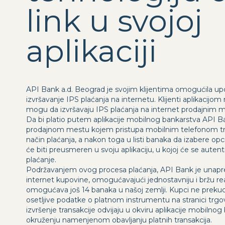
link u svojoj
aplikaciji
API Bank a.d. Beograd je svojim klijentima omogućila up
izvršavanje IPS plaćanja na internetu. Klijenti aplikacij
mogu da izvršavaju IPS plaćanja na internet prodajnim 
Da bi platio putem aplikacije mobilnog bankarstva API B
prodajnom mestu kojem pristupa mobilnim telefonom tre
način plaćanja, a nakon toga u listi banaka da izabere op
će biti preusmeren u svoju aplikaciju, u kojoj će se autent
plaćanje.
Podržavanjem ovog procesa plaćanja, API Bank je unapred
internet kupovine, omogućavajući jednostavniju i bržu real
omogućava još 14 banaka u našoj zemlji. Kupci ne prek
osetljive podatke o platnom instrumentu na stranici trgovc
izvršenje transakcije odvijaju u okviru aplikacije mobilno
okruženju namenjenom obavljanju platnih transakcija.