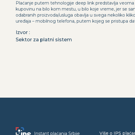
Plaćanje putem tehnologije deep link predstavlja veoma 
kupovinu na bilo kom mestu, u bilo koje vreme, jer se sa
odabranih proizvoda/usluga obavlja u svega nekoliko k
uređaja – mobilnog telefona, putem kojeg se pristupa dat
Izvor
:
Sektor za platni sistem
Više o IPS plaća
Instant plaćanja Srbije