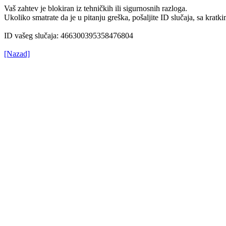
Vaš zahtev je blokiran iz tehničkih ili sigurnosnih razloga.
Ukoliko smatrate da je u pitanju greška, pošaljite ID slučaja, sa kr
ID vašeg slučaja: 466300395358476804
[Nazad]