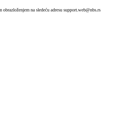
atkim obrazloženjem na sledeću adresu support.web@nbs.rs